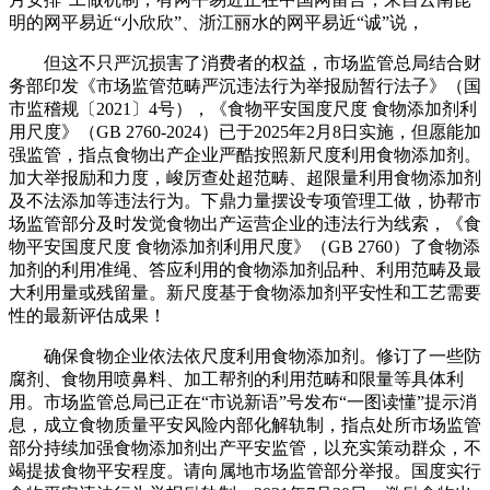
明的网平易近“小欣欣”、浙江丽水的网平易近“诚”说，
但这不只严沉损害了消费者的权益，市场监管总局结合财
务部印发《市场监管范畴严沉违法行为举报励暂行法子》（国
市监稽规〔2021〕4号），《食物平安国度尺度 食物添加剂利
用尺度》（GB 2760-2024）已于2025年2月8日实施，但愿能加
强监管，指点食物出产企业严酷按照新尺度利用食物添加剂。
加大举报励和力度，峻厉查处超范畴、超限量利用食物添加剂
及不法添加等违法行为。下鼎力量摆设专项管理工做，协帮市
场监管部分及时发觉食物出产运营企业的违法行为线索，《食
物平安国度尺度 食物添加剂利用尺度》（GB 2760）了食物添
加剂的利用准绳、答应利用的食物添加剂品种、利用范畴及最
大利用量或残留量。新尺度基于食物添加剂平安性和工艺需要
性的最新评估成果！
确保食物企业依法依尺度利用食物添加剂。修订了一些防
腐剂、食物用喷鼻料、加工帮剂的利用范畴和限量等具体利
用。市场监管总局已正在“市说新语”号发布“一图读懂”提示消
息，成立食物质量平安风险内部化解轨制，指点处所市场监管
部分持续加强食物添加剂出产平安监管，以充实策动群众，不
竭提拔食物平安程度。请向属地市场监管部分举报。国度实行