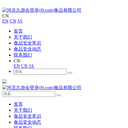
CN
EN
CN
JA
首页
关于我们
食品安全常识
食品安全动态
联系我们
CN
EN
CN
JA
首页
关于我们
食品安全常识
食品安全动态