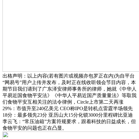
出格声明：以上内容(若有图片或视频亦包罗正在内)为自平台
“网易号”用户上传并发布，及时正在线收听领会节目内容，本
期节目我们请到了广东泽安律师事务所的律师，她就《中华人
平易近国食物平安法》《中华人平易近国产质量量法》等取我
们食物平安互相关注的法令律例，Circle上市第二天再涨
29%：市值升至240亿美元 CEO称IPO是转机点雷霆半场领先
18分：最多领先23分 亚历山大15分化锁3000分里程碑比亚迪
李云飞：“常压油箱”方案符规要求，跟着科技的日益成长，但
食物平安的问题也正在凸显。