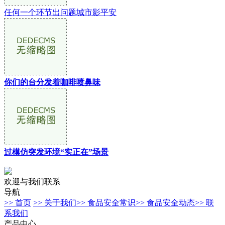
任何一个环节出问题城市影平安
你们的台分发着咖啡喷鼻味
过模仿突发环境“实正在”场景
欢迎与我们联系
导航
>> 首页
>> 关于我们
>> 食品安全常识
>> 食品安全动态
>> 联
系我们
产品中心