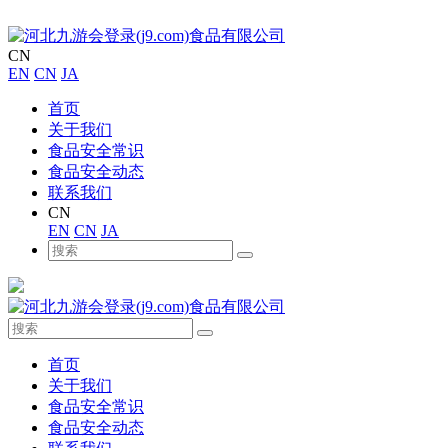
CN
EN
CN
JA
首页
关于我们
食品安全常识
食品安全动态
联系我们
CN
EN
CN
JA
首页
关于我们
食品安全常识
食品安全动态