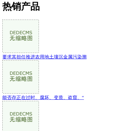
热销产品
要求其担任推进农用地土壤沉金属污染溯
能否存正在过时、腐坏、变质、盗窟、“