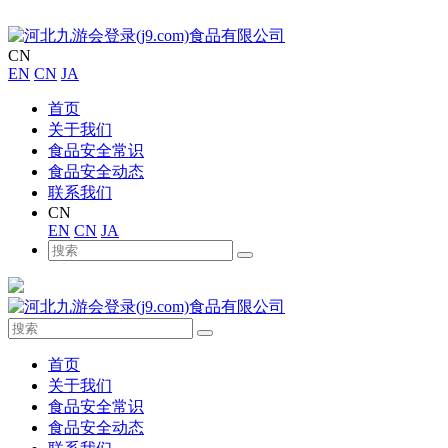
CN
EN
CN
JA
首页
关于我们
食品安全常识
食品安全动态
联系我们
CN
EN
CN
JA
首页
关于我们
食品安全常识
食品安全动态