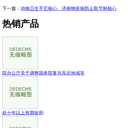
下一篇：
动物卫生手艺核心、济南物疫病防止取节制核心
热销产品
院办公厅关于调整国务院复兴东北地域等
处十年以上有期徒刑