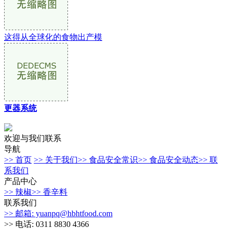
这得从全球化的食物出产模
更器系统
欢迎与我们联系
导航
>> 首页
>> 关于我们
>> 食品安全常识
>> 食品安全动态
>> 联
系我们
产品中心
>> 辣椒
>> 香辛料
联系我们
>> 邮箱: yuanpq@hbhtfood.com
>> 电话: 0311 8830 4366