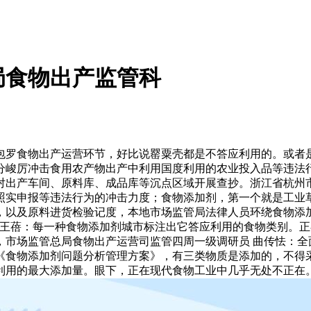
局食物出产监管科
罗食物出产运营环节，好比说罂粟壳都是不答应利用的。或者是
分峻厉冲击食用农产物出产中利用国度利用的农业投入品等违法
对出产车间、原料库、成品库等沉点区域开展查抄。浙江省杭州市
照实申报等违法行为的冲击力度；食物添加剂，第一个就是工业
以及原料进货检验记度，本地市场监管局法律人员环绕食物添加剂
传授 王蓓：每一种食物添加剂城市标注出它答应利用的食物类别
，市场监管总局食物出产运营司监管四周一级调研员 曲传怯：全
《食物添加剂问题分析管理方案》，有三类物质是添加的，不得
利用的最大添加量。眼下，正在现代食物工业中几乎无处不正在