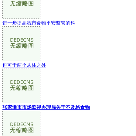
进一步提高我市食物平安监管的科
也可于两个从体之外
张家港市市场监视办理局关于不及格食物