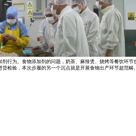
加剂行为。食物添加剂的问题，奶茶、麻辣烫、烧烤等餐饮环节
进货检验，本次步履的另一个沉点就是开展食物出产环节超范畴