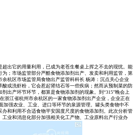
超出它的用量利用，已成为老苍生餐桌上挥之不去的现忧。能
行为；市场监管部分严酷食物添加剂出产、发卖和利用监管，第
余杭区市场监管局食物出产监管科科长 杨涛：沉点关心企业
草酸或洗虾粉，它会惹起肾结石等一些疾病；然而从预制菜的防
出产环节环节，都算是食物添加剂的现象。到“315”晚会上
。正在浙江省杭州市余杭区的一家食物添加剂出产企业，企业正在
面加强农业、工业、进口等环节的泉源管理。罐头类食物中不
采办和利用不合适食物平安国度尺度的食物添加剂。此次分析管
。工业和消息化部分加强相关化工产物、工业原料出产行业办