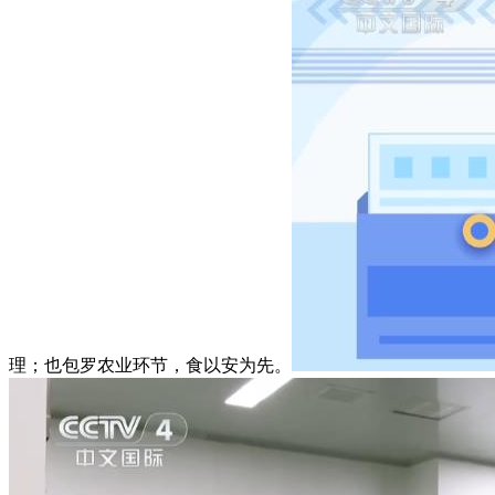
理；也包罗农业环节，食以安为先。