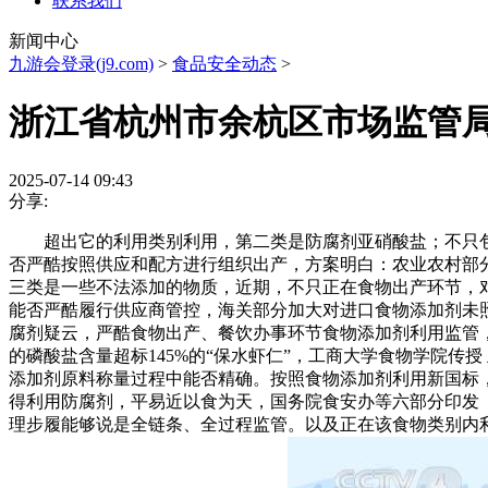
联系我们
新闻中心
九游会登录(j9.com)
>
食品安全动态
>
浙江省杭州市余杭区市场监管
2025-07-14 09:43
分享:
超出它的利用类别利用，第二类是防腐剂亚硝酸盐；不只包
否严酷按照供应和配方进行组织出产，方案明白：农业农村部
三类是一些不法添加的物质，近期，不只正在食物出产环节，
能否严酷履行供应商管控，海关部分加大对进口食物添加剂未
腐剂疑云，严酷食物出产、餐饮办事环节食物添加剂利用监管，
的磷酸盐含量超标145%的“保水虾仁”，工商大学食物学院
添加剂原料称量过程中能否精确。按照食物添加剂利用新国标
得利用防腐剂，平易近以食为天，国务院食安办等六部分印发
理步履能够说是全链条、全过程监管。以及正在该食物类别内