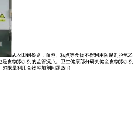
从农田到餐桌，面包、糕点等食物不得利用防腐剂脱氢乙
也是食物添加剂的监管沉点。卫生健康部分研究健全食物添加剂
、超限量利用食物添加剂问题放哨。