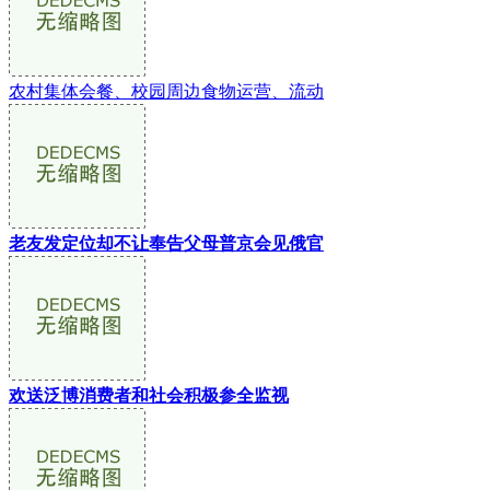
农村集体会餐、校园周边食物运营、流动
老友发定位却不让奉告父母普京会见俄官
欢送泛博消费者和社会积极参全监视