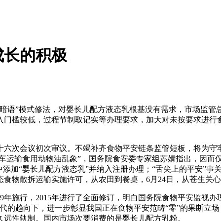
成长的积极
语”模式修法，对婴长儿配方液态乳根基没有需求，市场监管
入门槛较低，过程节制取记实等办理要求，加大对未按要求进行
六次会议初次审议。不竭补齐食物平安链条监管短板，将为守牢
的“罐车运输食用动物油乱象”，国务院食安委专家组苏婧指出，因
中添加“婴长儿配方液态乳”并纳入注册办理；“舌尖上的平安”
食物散拆运输实施许可，从农田到餐桌，6月24日，从苍生关
年施行，2015年进行了全面修订，明白国务院食物平安监视
代的趋向下，进一步彰显我国正在食物平安范畴“零”的果断立场，
久远性轨制。国内市场次要消费的是婴长儿配方乳粉。