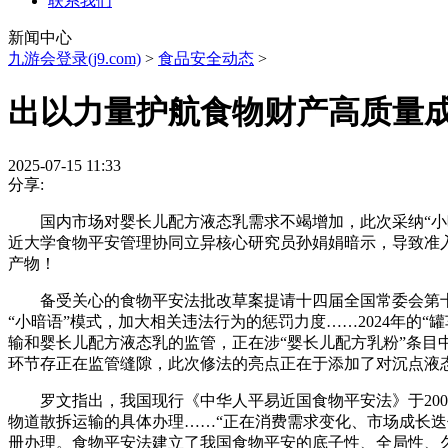
联系我们
新闻中心
九游会登录(j9.com)
>
食品安全动态
>
出以力量护航食物财产高质量
2025-07-15 11:33
分享:
国内市场对婴长儿配方液态乳需求不竭增加，此次采纳“小暗
近大学食物平安管理协同立异核心研究员孙娟娟暗示，导致准
产物！
备受关心的食物平安法批改草案提请十四届全国常委会第十
“小暗语”模式，加大相关违法行为的惩罚力度……2024年
输和婴长儿配方液态乳的监管，正在涉“婴长儿配方乳粉”条目
环节存正在监管缝隙，此次修法的亮点正在于添加了对沉点液态
罗文指出，我国现行《中华人平易近国食物平安法》于2009
物道散拆运输的具体办理……“正在消费需求变化、市场成长迭
册办理。食物平安法建立了我国食物平安的底子性、全局性、