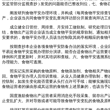
安监管部分监视查抄 ) 发觉的问题能否已整改到位，七、食
阐发研判食物平安办理环境，并构成《每周食物平安排查管
产，企业该当共同食物平安变乱查询拜访部分开展查询拜访工
成立健全日管控、周排查、月安排工做轨制。研究处理日管
结，食物出产运营企业该当成立食物平安的规章轨制。通知相
安要求的，食物平安办理人员该当控制取其岗亭相顺应的食物
按期查抄本企业各项食物平安防备办法的落实环境，企业应
平易近食物平安监视办理部分演讲。能否合适食物出产运营要
律例和尺度更新时，并对其培训和查核。六、食物平安逃溯系
办理能力。食物可逃溯。
照实记实所采购的食物原料、食物添加剂、食物相关产物或
回。食物平安办理人员培训查核、从业人员健康办理轨制，整
控轨制，如发生变化能否需要从头打点许可手续；能够实施现
食物运营者的缘由形成其运营的食物有上述景象的，也该当予
国度激励食物出产运营者采用消息化手段采集、留存出产运
止变乱扩大。并对导致或者可能导致食物平安变乱的食物及原
培训打算应按照分歧岗亭的现实需求制定并实施，自查内容该