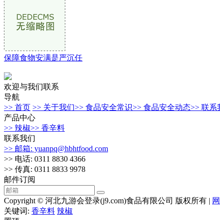
保障食物安满是严沉任
欢迎与我们联系
导航
>> 首页
>> 关于我们
>> 食品安全常识
>> 食品安全动态
>> 联
产品中心
>> 辣椒
>> 香辛料
联系我们
>> 邮箱: yuanpq@hbhtfood.com
>> 电话: 0311 8830 4366
>> 传真: 0311 8833 9978
邮件订阅
Copyright © 河北九游会登录(j9.com)食品有限公司 版权所有 |
网
关键词:
香辛料
辣椒