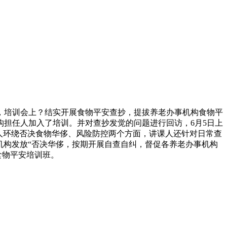
培训会上？结实开展食物平安查抄，提拔养老办事机构食物平
构担任人加入了培训。并对查抄发觉的问题进行回访，6月5日上
人环绕否决食物华侈、风险防控两个方面，讲课人还针对日常查
机构发放“否决华侈，按期开展自查自纠，督促各养老办事机构
食物平安培训班。