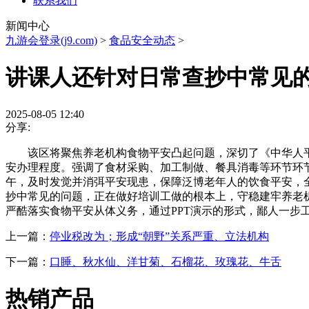
联系我们
新闻中心
九游会登录(j9.com)
>
食品安全动态
>
讲课人还针对日常查抄中常见
2025-08-05 12:40
分享:
该区将聚焦养老机构食物平安凸起问题，深切了《中华人平
安办理程度。强调了食材采购、加工制做、餐具消毒等环节环节
午，及时发觉并消弭平安现患，保障泛博老年人的饮食平安，
抄中常见的问题，正在做好培训工做的根本上，守稳建牢养老机
严酷落实食物平安从体义务，通过PPT演示的形式，鄙人一步
上一篇：
停业税改为；形成“朝野”关系严重、立法机构
下一篇：
口睡、秋水仙、洋甘菊、石榴花、玫瑰花、牛舌
热销产品