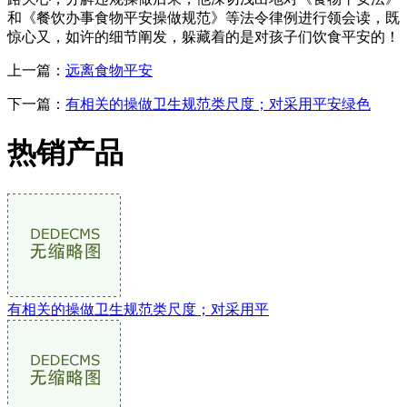
和《餐饮办事食物平安操做规范》等法令律例进行领会读，既
惊心又，如许的细节阐发，躲藏着的是对孩子们饮食平安的！
上一篇：
远离食物平安
下一篇：
有相关的操做卫生规范类尺度；对采用平安绿色
热销产品
有相关的操做卫生规范类尺度；对采用平