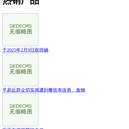
热销产品
于2025年2月9日获得确
平易近群众切实感遭到餐饮有改善、食物