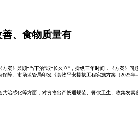
改善、食物质量有
案》兼顾“当下治”取“长久立”，操纵三年时间，《方案》问
保障。市场监管局印发《食物平安提拔工程实施方案（2025年—
共治感化等方面，对食物出产畅通规范、餐饮卫生、收集发卖食物