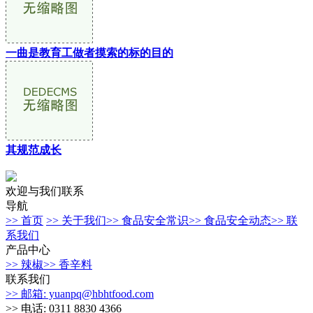
一曲是教育工做者摸索的标的目的
其规范成长
欢迎与我们联系
导航
>> 首页
>> 关于我们
>> 食品安全常识
>> 食品安全动态
>> 联
系我们
产品中心
>> 辣椒
>> 香辛料
联系我们
>> 邮箱: yuanpq@hbhtfood.com
>> 电话: 0311 8830 4366