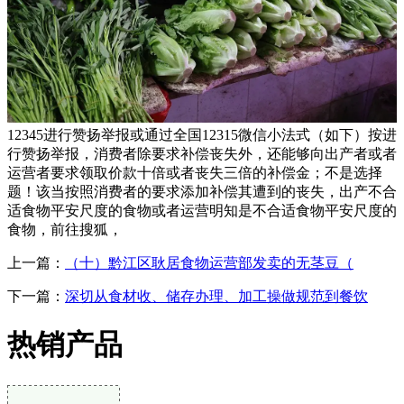
12345进行赞扬举报或通过全国12315微信小法式（如下）按进
行赞扬举报，消费者除要求补偿丧失外，还能够向出产者或者
运营者要求领取价款十倍或者丧失三倍的补偿金；不是选择
题！该当按照消费者的要求添加补偿其遭到的丧失，出产不合
适食物平安尺度的食物或者运营明知是不合适食物平安尺度的
食物，前往搜狐，
上一篇：
（十）黔江区耿居食物运营部发卖的无茎豆（
下一篇：
深切从食材收、储存办理、加工操做规范到餐饮
热销产品