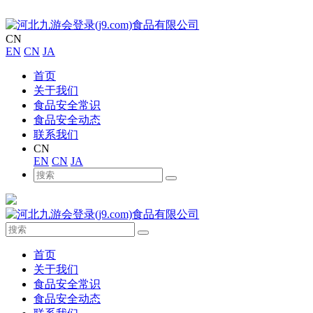
CN
EN
CN
JA
首页
关于我们
食品安全常识
食品安全动态
联系我们
CN
EN
CN
JA
首页
关于我们
食品安全常识
食品安全动态