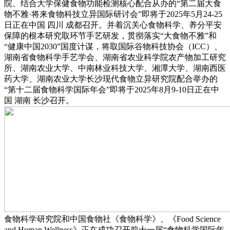
院、结合大学保健食物功能检测核心配合从办的“第二届大食
物不雅·将来食物科技立异国际研讨会”即将于2025年5月24-25
日正在中国 四川 成都召开。并着沉关心食物科学、养分平安
保障的根本研究取环节手艺研发，贯彻落实“大食物不雅”和
“健康中国2030”国度计谋，将取国际谷物科技协会（ICC）、
湖南省食物科学手艺学会、湖南省农业科学院农产物加工研究
所、湖南农业大学、中南林业科技大学、湘潭大学、湖南西医
药大学、湖南农业大学长沙现代食物立异研究院配合举办的
“第十二届食物科学国际年会”即将于2025年8月9-10日正在中
国 湖南 长沙召开。
食物科学研究院和中国食物社《食物科学》、《Food Science
and Human Wellness》正在成功召开前十一届“食物科学国际年