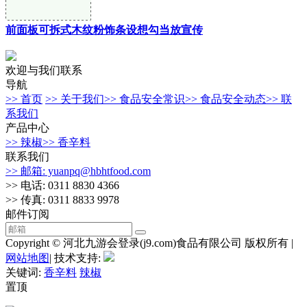
前面板可拆式木纹粉饰条设想勾当放宣传
欢迎与我们联系
导航
>> 首页
>> 关于我们
>> 食品安全常识
>> 食品安全动态
>> 联
系我们
产品中心
>> 辣椒
>> 香辛料
联系我们
>> 邮箱: yuanpq@hbhtfood.com
>> 电话: 0311 8830 4366
>> 传真: 0311 8833 9978
邮件订阅
Copyright © 河北九游会登录(j9.com)食品有限公司 版权所有 |
网站地图
| 技术支持:
关键词:
香辛料
辣椒
置顶