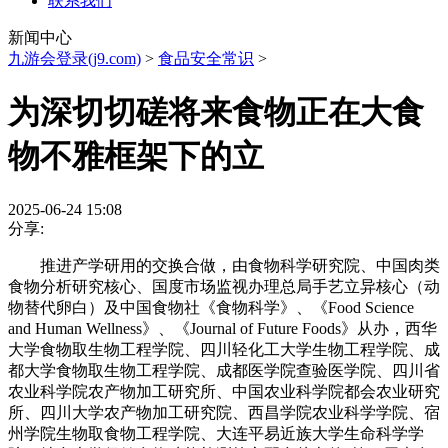
联系我们
新闻中心
九游会登录(j9.com)
>
食品安全常识
>
为深切切磋将来食物正在大食
物不雅框架下的立
2025-06-24 15:08
分享:
推进产学研用的交换合做，由食物科学研究院、中国肉类
食物分析研究核心、国度市场监视办理总局手艺立异核心（动
物替代卵白）及中国食物社《食物科学》、《Food Science
and Human Wellness》、《Journal of Future Foods》从办，西华
大学食物取生物工程学院、四川轻化工大学生物工程学院、成
都大学食物取生物工程学院、成都医学院查验医学院、四川省
农业科学院农产物加工研究所、中国农业科学院都会农业研究
所、四川大学农产物加工研究院、西昌学院农业科学学院、宿
州学院生物取食物工程学院、大连平易近族大学生命科学学