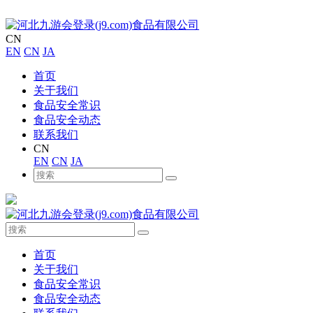
CN
EN
CN
JA
首页
关于我们
食品安全常识
食品安全动态
联系我们
CN
EN
CN
JA
首页
关于我们
食品安全常识
食品安全动态