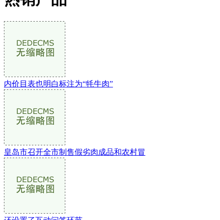
内价目表也明白标注为“牦牛肉”
皇岛市召开全市制售假劣肉成品和农村冒